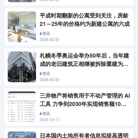
平成时期翻新的公寓受到关注，房龄
21～25年的价格约为新建公寓的六成
资讯
2026-02-22
札幌冬季奥运会举办50年后，当年建
成的老旧建筑正相继被拆除重建为办
公楼
资讯
2026-02-22
三井物产将销售用于不动产管理的 AI
工具 力争到2030年实现销售额10亿
日元
资讯
2025-12-17
日本国内土地所有者信息拟提高透明