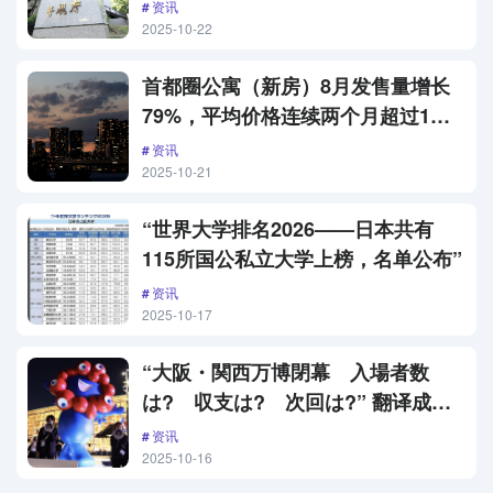
曝光
资讯
2025-10-22
首都圈公寓（新房）8月发售量增长
79%，平均价格连续两个月超过1亿
日元
资讯
2025-10-21
“世界大学排名2026——日本共有
115所国公私立大学上榜，名单公布”
资讯
2025-10-17
“大阪・関西万博閉幕 入場者数
は? 収支は? 次回は?” 翻译成中
文是： “大阪・关西世博会闭幕——
资讯
入场人数是多少？收支情况如何？下
2025-10-16
一届什么时候举办？”