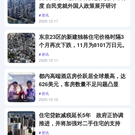
度 自民党就外国人政策展开研讨
资讯
2025-12-17
东京23区的新建独栋住宅价格时隔3
个月再次下跌，11月为8101万日元。
资讯
2025-12-11
都内高端酒店房价跃居全球最高，达
626美元，客房数量不足问题凸显
资讯
2025-12-10
住宅贷款减税延长5年 政府正协调
推进，并将加强对二手住宅的支持
资讯