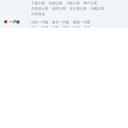
千葉公寓
京都公寓
大阪公寓
神戶公寓
北海道公寓
福岡公寓
名古屋公寓
沖繩公寓
日本其他
一戶建
日本一戶建
東京一戶建
橫濱一戶建
琦玉一戶建
千葉一戶建
京都一戶建
大阪一戶建
神戶一戶建
北海道一戶建
福岡一戶建
名古屋一戶建
沖繩一戶建
日本其他
整棟出售
日本整棟出售
東京整棟出售
橫濱整棟出售
琦玉整棟出售
千葉整棟出售
京都整棟出售
大阪整棟出售
神戶整棟出售
北海道整棟出售
福岡整棟出售
名古屋整棟出售
沖繩整棟出售
日本其他
樓盤字典
北海道房產
青森県房產
岩手県房產
宮城県房產
秋田県房產
山形県房產
福島県房產
茨城県房產
栃木県房產
群馬県房產
埼玉県房產
千葉県房產
東京都房產
神奈川県房產
新潟県房產
富山県房產
石川県房產
福井県房產
山梨県房產
長野県房產
岐阜県房產
靜岡県房產
愛知県房產
三重県房產
滋賀県房產
京都府房產
大阪府房產