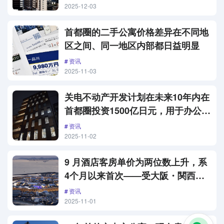
2025-12-03
首都圈的二手公寓价格差异在不同地
区之间、同一地区内部都日益明显
资讯
2025-11-03
关电不动产开发计划在未来10年内在
首都圈投资1500亿日元，用于办公楼
等项目的开发
资讯
2025-11-02
9 月酒店客房单价为两位数上升，系
4个月以来首次——受大阪・関西万
博和世界陸上競技選手権大会推动
资讯
2025-11-01