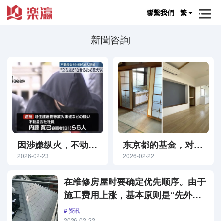
聯繫我們
繁
新聞咨詢
因涉嫌纵火，不动产
东京都的基金，对部
业者被逮捕，疑似因
2026-02-23
分可负担住房设置了
2026-02-22
搬迁纠纷进行骚扰
年收入限制
在维修房屋时要确定优先顺序。由于
——警视厅
施工费用上涨，基本原则是“先外
部，后内部”
资讯
2026-02-22