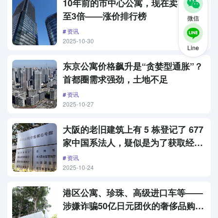
10年前的市中心公寓，现在卖出可涨
至3倍——涨价排行榜
微信
资讯
2025-10-30
Line
东京公寓价格飙升是“贪婪型通胀”？
首都圈需求强劲，土地不足
资讯
2025-10-27
大阪的老旧建筑上有 5 栋登记了 677
家中国系法人，疑似是为了获取经营
签证……“大部分可能是纸面公司”
资讯
2025-10-24
港区公寓、珍珠、高级进口车等——
涉嫌诈骗50亿日元团伙的奢侈品购买