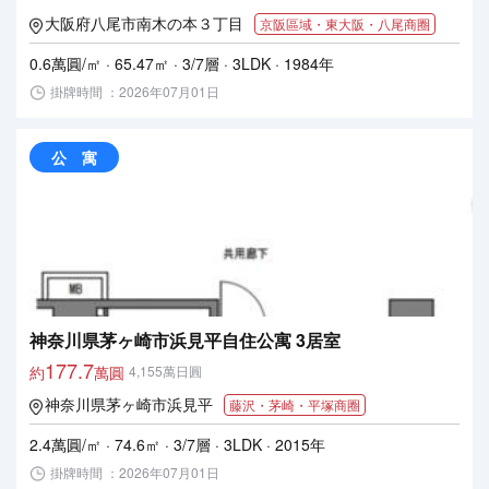
大阪府八尾市南木の本３丁目
京阪區域・東大阪・八尾商圈
0.6萬圓/㎡ · 65.47㎡ · 3/7層 · 3LDK · 1984年
掛牌時間 ：2026年07月01日
公 寓
神奈川県茅ヶ崎市浜見平自住公寓 3居室
177.7
約
萬圓
4,155萬日圓
神奈川県茅ヶ崎市浜見平
藤沢・茅崎・平塚商圈
2.4萬圓/㎡ · 74.6㎡ · 3/7層 · 3LDK · 2015年
掛牌時間 ：2026年07月01日