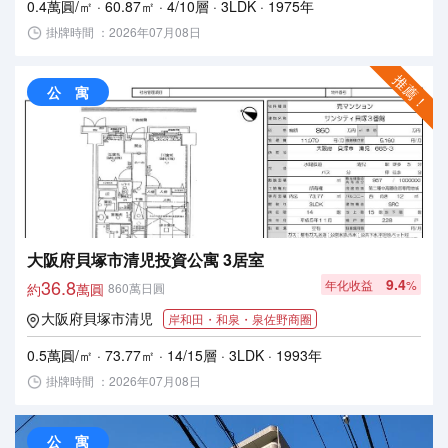
0.4萬圓/㎡ · 60.87㎡ · 4/10層 · 3LDK · 1975年
掛牌時間 ：2026年07月08日
推薦！
公 寓
大阪府貝塚市清児投資公寓 3居室
36.8
9.4
年化收益
%
約
萬圓
860萬日圓
大阪府貝塚市清児
岸和田・和泉・泉佐野商圈
0.5萬圓/㎡ · 73.77㎡ · 14/15層 · 3LDK · 1993年
掛牌時間 ：2026年07月08日
公 寓