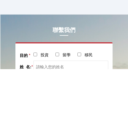
聯繫我們
投資
留學
移民
目的
*
姓 名:
*
電 話:
*
社交
郵 箱:
留言