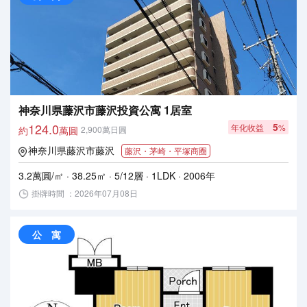
神奈川県藤沢市藤沢投資公寓 1居室
124.0
5
年化收益
%
約
萬圓
2,900萬日圓
神奈川県藤沢市藤沢
藤沢・茅崎・平塚商圈
3.2萬圓/㎡ · 38.25㎡ · 5/12層 · 1LDK · 2006年
掛牌時間 ：2026年07月08日
公 寓