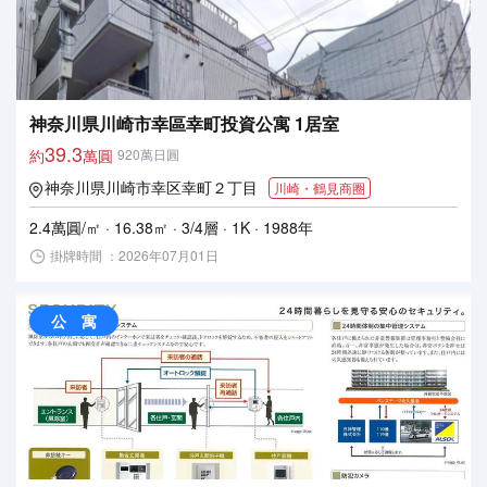
神奈川県川崎市幸區幸町投資公寓 1居室
39.3
約
萬圓
920萬日圓
神奈川県川崎市幸区幸町２丁目
川崎・鶴見商圈
2.4萬圓/㎡ · 16.38㎡ · 3/4層 · 1K · 1988年
掛牌時間 ：2026年07月01日
公 寓