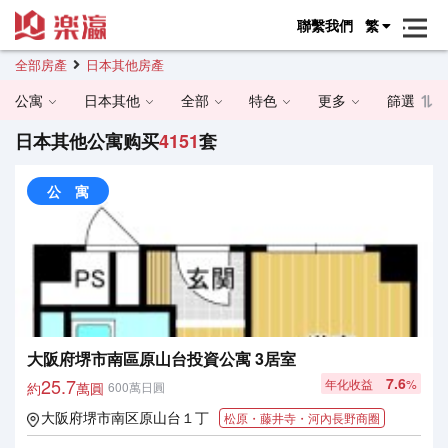
聯繫我們
繁
全部房產
日本其他房產
公寓
日本其他
全部
特色
更多
篩選
日本其他公寓购买
4151
套
公 寓
大阪府堺市南區原山台投資公寓 3居室
25.7
7.6
年化收益
%
約
萬圓
600萬日圓
大阪府堺市南区原山台１丁
松原・藤井寺・河內長野商圈