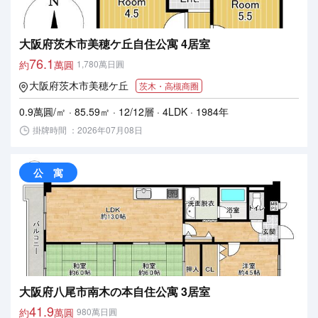
大阪府茨木市美穂ケ丘自住公寓 4居室
76.1
約
萬圓
1,780萬日圓
大阪府茨木市美穂ケ丘
茨木・高槻商圈
0.9萬圓/㎡ · 85.59㎡ · 12/12層 · 4LDK · 1984年
掛牌時間 ：2026年07月08日
公 寓
大阪府八尾市南木の本自住公寓 3居室
41.9
約
萬圓
980萬日圓