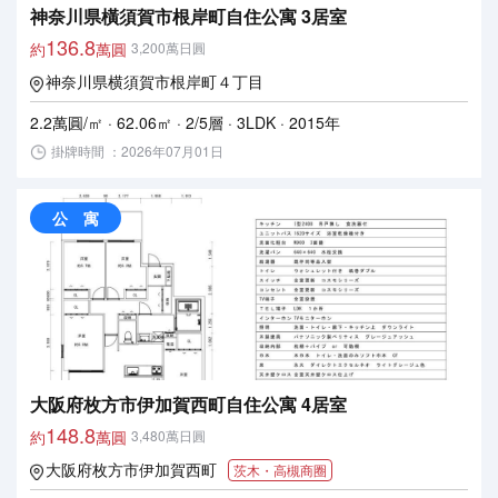
神奈川県橫須賀市根岸町自住公寓 3居室
136.8
約
萬圓
3,200萬日圓
神奈川県横須賀市根岸町４丁目
2.2萬圓/㎡ · 62.06㎡ · 2/5層 · 3LDK · 2015年
掛牌時間 ：2026年07月01日
公 寓
大阪府枚方市伊加賀西町自住公寓 4居室
148.8
約
萬圓
3,480萬日圓
大阪府枚方市伊加賀西町
茨木・高槻商圈