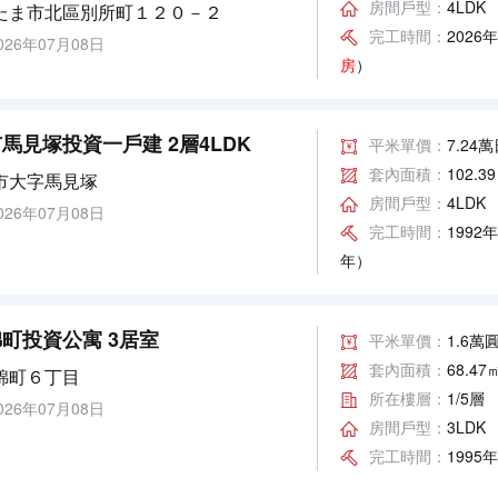
房間戶型：
4LDK
たま市北區別所町１２０－２
完工時間：
2026
26年07月08日
房
）
馬見塚投資一戶建 2層4LDK
平米單價：
7.24
套內面積：
102.3
市大字馬見塚
房間戶型：
4LDK
26年07月08日
完工時間：
1992
年）
町投資公寓 3居室
平米單價：
1.6萬
套內面積：
68.47
錦町６丁目
所在樓層：
1/5層
26年07月08日
房間戶型：
3LDK
完工時間：
1995