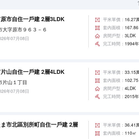
原市自住一戶建 2層3LDK
平米單價：
16.2
套內面積：
167.8
市大字原市９６３－６
房間戶型：
3LDK
26年07月08日
完工時間：
1994
片山自住一戶建 2層4LDK
平米單價：
33.1
套內面積：
102.7
市片山１丁目
房間戶型：
4LDK
26年07月08日
完工時間：
2015
ま市北區別所町自住一戶建 2層
平米單價：
36.4
套內面積：
110㎡