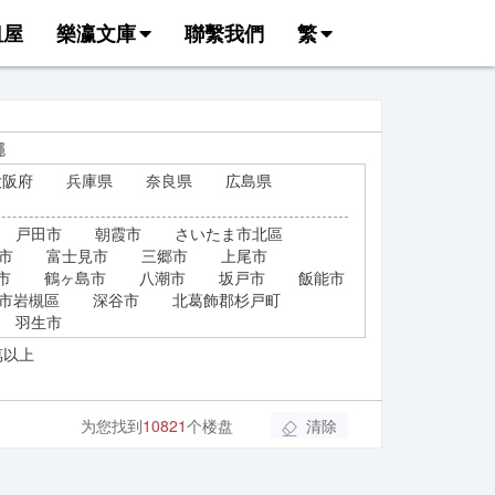
租屋
樂瀛文庫
聯繫我們
繁
繩
大阪府
兵庫県
奈良県
広島県
戸田市
朝霞市
さいたま市北區
市
富士見市
三郷市
上尾市
市
鶴ヶ島市
八潮市
坂戸市
飯能市
市岩槻區
深谷市
北葛飾郡杉戸町
羽生市
萬以上
为您找到
10821
个楼盘
清除