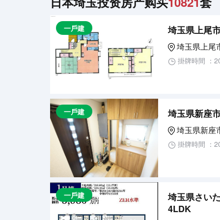
日本埼玉投资房产购买
10821
套
一戶建
埼玉県上尾市
埼玉県上尾
掛牌時間 ：20
一戶建
埼玉県新座市
埼玉県新座
掛牌時間 ：20
一戶建
埼玉県さいた
4LDK