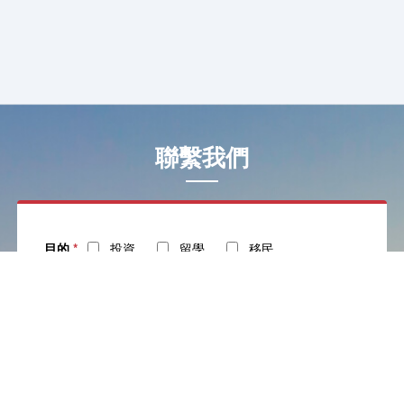
聯繫我們
目的
*
投資
留學
移民
姓 名:
*
電 話:
*
社交