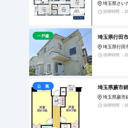
埼玉県さい
掛牌時間 ：20
一戶建
埼玉県行田市
埼玉県行田
掛牌時間 ：20
公 寓
埼玉県蕨市錦
埼玉県蕨市
掛牌時間 ：20