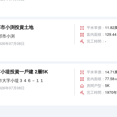
部市小渕投資土地
平米單價：
11.8
套內面積：
129.4
部市小渕
完工時間：
-
26年07月08日
小堤投資一戶建 2層5K
平米單價：
14.7
套內面積：
77.58
市大字小堤３４６－１１
房間戶型：
5K
26年07月08日
完工時間：
1970