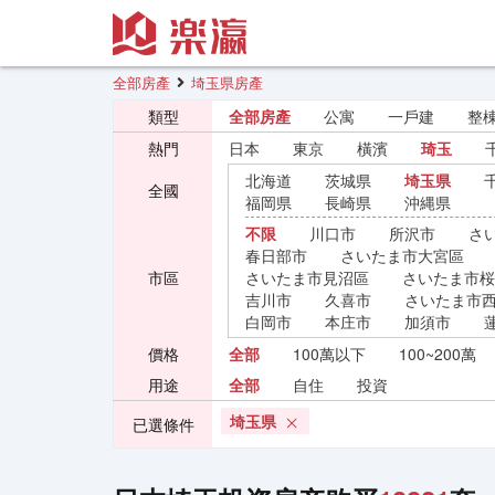
全部房產
埼玉県房產
類型
全部房產
公寓
一戶建
整
熱門
日本
東京
橫濱
琦玉
北海道
茨城県
埼玉県
全國
福岡県
長崎県
沖縄県
不限
川口市
所沢市
さ
春日部市
さいたま市大宮區
市區
さいたま市見沼區
さいたま市桜
吉川市
久喜市
さいたま市
白岡市
本庄市
加須市
價格
全部
100萬以下
100~200萬
用途
全部
自住
投資
埼玉県
已選條件