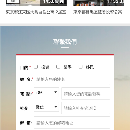
145.0萬圓
1,132.3萬
東京都江東區大島自住公寓 2居室
東京都目黒區鷹番投資公寓 1居
聯繫我們
投資
留學
移民
目的
*
姓 名:
*
電 話:
*
社交
郵 箱: