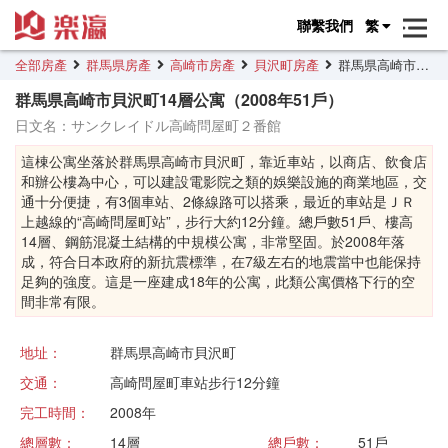
聯繫我們
繁
全部房產
群馬県房產
高崎市房產
貝沢町房產
群馬県高崎市貝沢町14層公寓
群馬県高崎市貝沢町14層公寓（2008年51戶）
日文名：サンクレイドル高崎問屋町２番館
這棟公寓坐落於群馬県高崎市貝沢町，靠近車站，以商店、飲食店
和辦公樓為中心，可以建設電影院之類的娛樂設施的商業地區，交
通十分便捷，有3個車站、2條線路可以搭乘，最近的車站是ＪＲ
上越線的“高崎問屋町站”，步行大約12分鐘。總戶數51戶、樓高
14層、鋼筋混凝土結構的中規模公寓，非常堅固。於2008年落
成，符合日本政府的新抗震標準，在7級左右的地震當中也能保持
足夠的強度。這是一座建成18年的公寓，此類公寓價格下行的空
間非常有限。
地址：
群馬県高崎市貝沢町
交通：
高崎問屋町車站步行12分鐘
完工時間：
2008年
總層數：
14層
總戶數：
51戶