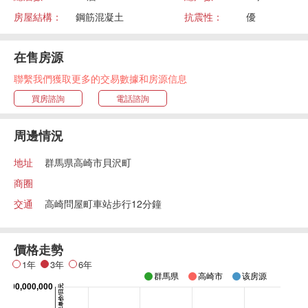
房屋結構：
鋼筋混凝土
抗震性：
優
在售房源
聯繫我們獲取更多的交易數據和房源信息
買房諮詢
電話諮詢
周邊情況
地址
群馬県高崎市貝沢町
商圈
交通
高崎問屋町車站步行12分鐘
價格走勢
1年
3年
6年
群馬県
高崎市
该房源
0,000,000,000
平米单价/日元