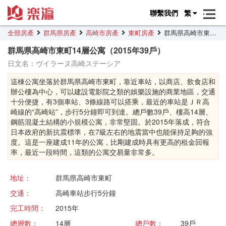
聯繫我們
繁
全部房產
群馬県房產
高崎市房產
東町房產
群馬県高崎市東町14層公寓
群馬県高崎市東町14層公寓（2015年39戶）
日文名：ヴイラーヌ高崎ステーシア
這棟公寓坐落於群馬県高崎市東町，靠近車站，以商店、飲食店和
辦公樓為中心，可以建設電影院之類的娛樂設施的商業地區，交通
十分便捷，有3個車站、3條線路可以搭乘，最近的車站是ＪＲ高
崎線的“高崎站”，步行5分鐘即可到達。總戶數39戶、樓高14層、
鋼筋混凝土結構的小規模公寓，非常堅固。於2015年落成，符合
日本政府的新抗震標準，在7級左右的地震當中也能保持足夠的強
度。這是一座建成11年的公寓，比剛建成時具有更高的租金回報
率，最近一段時間，這類的公寓交易量非常多。
地址：
群馬県高崎市東町
交通：
高崎車站步行5分鐘
完工時間：
2015年
總層數：
14層
總戶數：
39戶