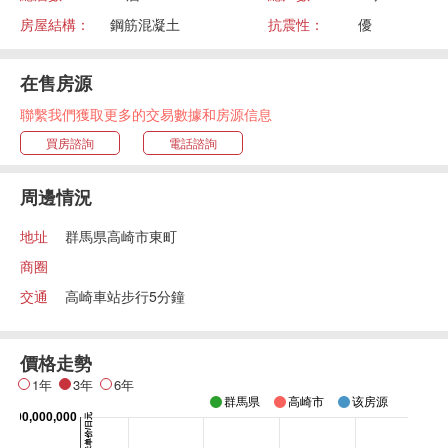
房屋結構：
鋼筋混凝土
抗震性：
優
在售房源
聯繫我們獲取更多的交易數據和房源信息
買房諮詢
電話諮詢
周邊情況
地址
群馬県高崎市東町
商圈
交通
高崎車站步行5分鐘
價格走勢
1年
3年
6年
群馬県
高崎市
该房源
0,000,000,000
平米单价/日元