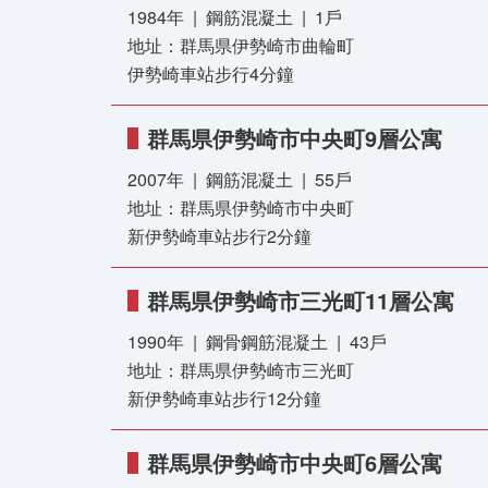
1984年 | 鋼筋混凝土 | 1戶
地址：群馬県伊勢崎市曲輪町
伊勢崎車站步行4分鐘
群馬県伊勢崎市中央町9層公寓
2007年 | 鋼筋混凝土 | 55戶
地址：群馬県伊勢崎市中央町
新伊勢崎車站步行2分鐘
群馬県伊勢崎市三光町11層公寓
1990年 | 鋼骨鋼筋混凝土 | 43戶
地址：群馬県伊勢崎市三光町
新伊勢崎車站步行12分鐘
群馬県伊勢崎市中央町6層公寓