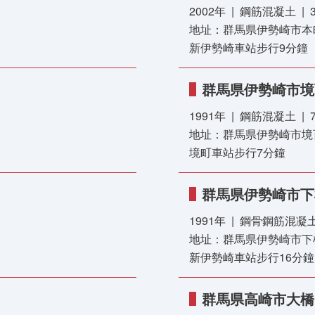
2002年 | 鋼筋混凝土 | 
地址：群馬県伊勢崎市本
新伊勢崎車站步行9分鐘
群馬県伊勢崎市境
1991年 | 鋼筋混凝土 | 
地址：群馬県伊勢崎市境
境町車站步行7分鐘
群馬県伊勢崎市下
1991年 | 鋼骨鋼筋混凝土
地址：群馬県伊勢崎市下
新伊勢崎車站步行16分鐘
群馬県高崎市大橋