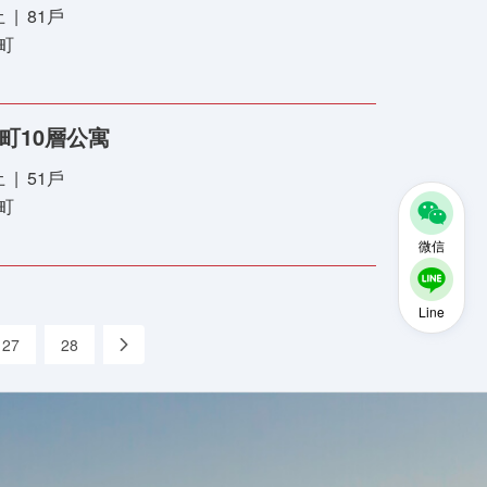
 | 81戶
町
町10層公寓
 | 51戶
町
微信
Line
27
28
»