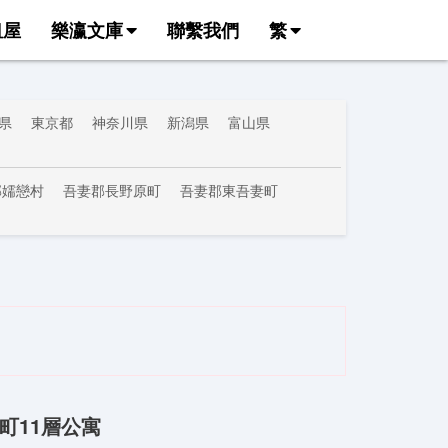
租屋
樂瀛文庫
聯繫我們
繁
県
東京都
神奈川県
新潟県
富山県
県
奈良県
和歌山県
鳥取県
島根県
県
宮崎県
鹿児島県
沖縄県
郡嬬戀村
吾妻郡長野原町
吾妻郡東吾妻町
町11層公寓