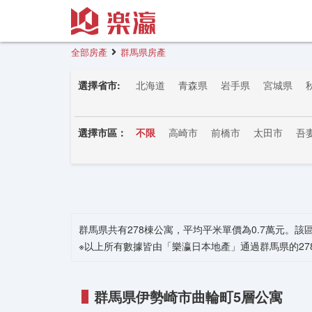
全部房產
群馬県房產
選擇省市:
北海道
青森県
岩手県
宮城県
石川県
福井県
山梨県
長野県
岡山県
広島県
山口県
徳島県
選擇市區：
不限
高崎市
前橋市
太田市
吾
佐波郡玉村町
安中市
藤岡市
群馬県共有278棟公寓，平均平米單價為0.7萬元。該區
※以上所有數據皆由「樂瀛日本地產」通過群馬県的27
群馬県伊勢崎市曲輪町5層公寓